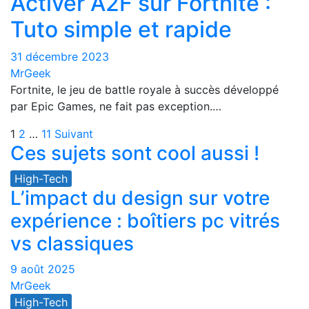
Activer A2F sur Fortnite :
Tuto simple et rapide
31 décembre 2023
MrGeek
Fortnite, le jeu de battle royale à succès développé
par Epic Games, ne fait pas exception.…
Navigation
1
2
…
11
Suivant
Ces sujets sont cool aussi !
des
High-Tech
articles
L’impact du design sur votre
expérience : boîtiers pc vitrés
vs classiques
9 août 2025
MrGeek
High-Tech