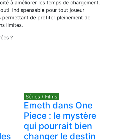
acité à améliorer les temps de chargement,
 outil indispensable pour tout joueur
s permettant de profiter pleinement de
s limites.
rées ?
Séries / Films
Emeth dans One
n
Piece : le mystère
qui pourrait bien
les
changer le destin