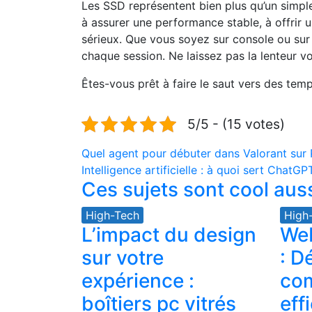
L
es SSD représentent bien plus qu’un simpl
à assurer une performance stable, à offrir u
sérieux. Que vous soyez sur console ou sur
chaque session. Ne laissez pas la lenteur vo
Êtes-vous prêt à faire le saut vers des te
5/5 - (15 votes)
Navigation
Quel agent pour débuter dans Valorant sur
Intelligence artificielle : à quoi sert ChatG
de
Ces sujets sont cool auss
l’article
High-Tech
High
L’impact du design
Web
sur votre
: D
expérience :
com
boîtiers pc vitrés
eff