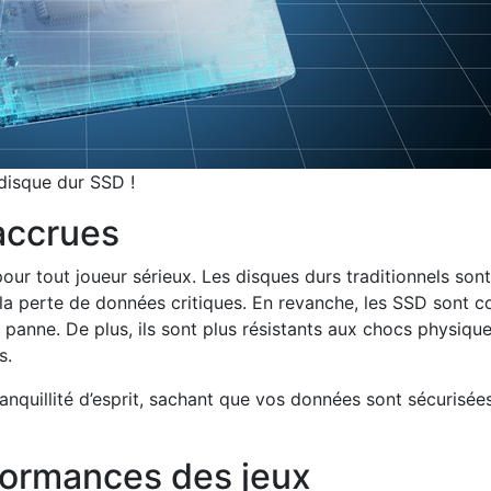
disque dur SSD !
 accrues
pour tout joueur sérieux. Les disques durs traditionnels so
r la perte de données critiques. En revanche, les SSD sont c
nne. De plus, ils sont plus résistants aux chocs physiques 
s.
nquillité d’esprit, sachant que vos données sont sécurisée
formances des jeux