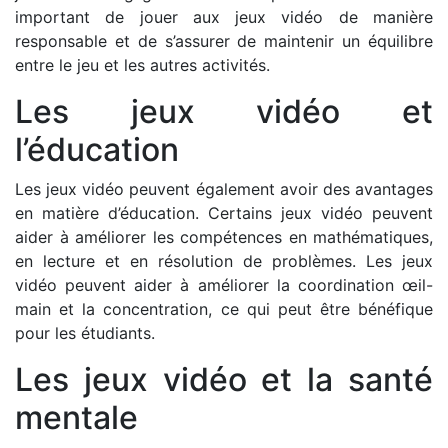
important de jouer aux jeux vidéo de manière
responsable et de s’assurer de maintenir un équilibre
entre le jeu et les autres activités.
Les jeux vidéo et
l’éducation
Les jeux vidéo peuvent également avoir des avantages
en matière d’éducation. Certains jeux vidéo peuvent
aider à améliorer les compétences en mathématiques,
en lecture et en résolution de problèmes. Les jeux
vidéo peuvent aider à améliorer la coordination œil-
main et la concentration, ce qui peut être bénéfique
pour les étudiants.
Les jeux vidéo et la santé
mentale