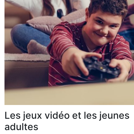
Les jeux vidéo et les jeunes
adultes