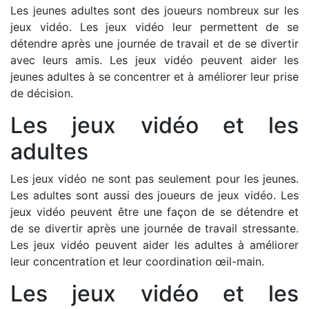
Les jeunes adultes sont des joueurs nombreux sur les
jeux vidéo. Les jeux vidéo leur permettent de se
détendre après une journée de travail et de se divertir
avec leurs amis. Les jeux vidéo peuvent aider les
jeunes adultes à se concentrer et à améliorer leur prise
de décision.
Les jeux vidéo et les
adultes
Les jeux vidéo ne sont pas seulement pour les jeunes.
Les adultes sont aussi des joueurs de jeux vidéo. Les
jeux vidéo peuvent être une façon de se détendre et
de se divertir après une journée de travail stressante.
Les jeux vidéo peuvent aider les adultes à améliorer
leur concentration et leur coordination œil-main.
Les jeux vidéo et les