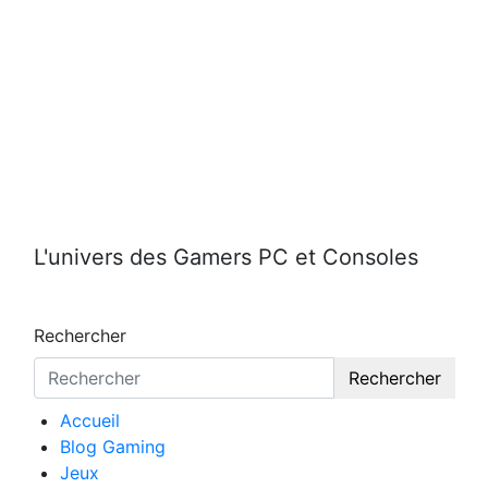
Aller
au
contenu
L'univers des Gamers PC et Consoles
Rechercher
Rechercher
Accueil
Blog Gaming
Jeux