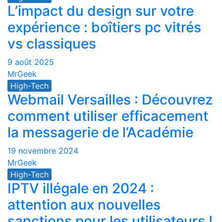
L’impact du design sur votre
expérience : boîtiers pc vitrés
vs classiques
9 août 2025
MrGeek
High-Tech
Webmail Versailles : Découvrez
comment utiliser efficacement
la messagerie de l’Académie
19 novembre 2024
MrGeek
High-Tech
IPTV illégale en 2024 :
attention aux nouvelles
sanctions pour les utilisateurs !