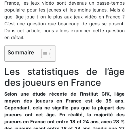
France, les jeux vidéo sont devenus un passe-temps
populaire pour les jeunes et les moins jeunes. Mais à
quel âge joue-t-on le plus aux jeux vidéo en France ?
C’est une question que beaucoup de gens se posent.
Dans cet article, nous allons examiner cette question
en détail.
Sommaire
Les statistiques de l’âge
des joueurs en France
Selon une étude récente de l’institut GfK, l’âge
moyen des joueurs en France est de 35 ans.
Cependant, cela ne signifie pas que la plupart des
joueurs ont cet âge. En réalité, la majorité des
joueurs en France ont entre 18 et 24 ans, avec 28 %
des joueurs ayant entre 18 et 24 ans, tandis que 27