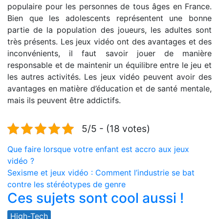
populaire pour les personnes de tous âges en France.
Bien que les adolescents représentent une bonne
partie de la population des joueurs, les adultes sont
très présents. Les jeux vidéo ont des avantages et des
inconvénients, il faut savoir jouer de manière
responsable et de maintenir un équilibre entre le jeu et
les autres activités. Les jeux vidéo peuvent avoir des
avantages en matière d’éducation et de santé mentale,
mais ils peuvent être addictifs.
5/5 - (18 votes)
Navigation
Que faire lorsque votre enfant est accro aux jeux
vidéo ?
de
Sexisme et jeux vidéo : Comment l’industrie se bat
l’article
contre les stéréotypes de genre
Ces sujets sont cool aussi !
High-Tech