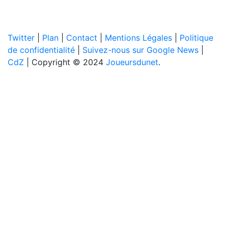
Twitter
|
Plan
|
Contact
|
Mentions Légales
|
Politique
de confidentialité
|
Suivez-nous sur Google News
|
CdZ
| Copyright © 2024
Joueursdunet
.