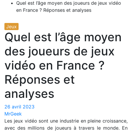
Quel est l’âge moyen des joueurs de jeux vidéo
en France ? Réponses et analyses
Jeux
Quel est l’âge moyen
des joueurs de jeux
vidéo en France ?
Réponses et
analyses
26 avril 2023
MrGeek
Les jeux vidéo sont une industrie en pleine croissance,
avec des millions de joueurs à travers le monde. En