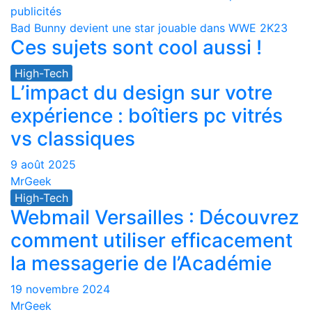
publicités
de
Bad Bunny devient une star jouable dans WWE 2K23
Ces sujets sont cool aussi !
l’article
High-Tech
L’impact du design sur votre
expérience : boîtiers pc vitrés
vs classiques
9 août 2025
MrGeek
High-Tech
Webmail Versailles : Découvrez
comment utiliser efficacement
la messagerie de l’Académie
19 novembre 2024
MrGeek