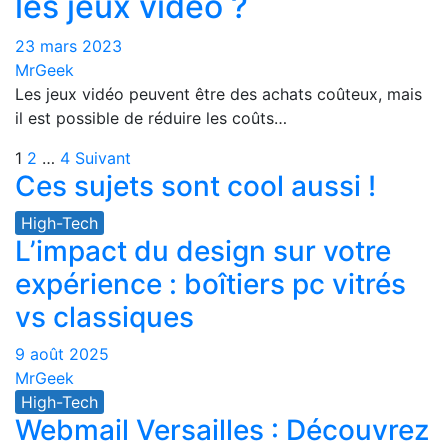
les jeux vidéo ?
23 mars 2023
MrGeek
Les jeux vidéo peuvent être des achats coûteux, mais
il est possible de réduire les coûts…
Navigation
1
2
…
4
Suivant
Ces sujets sont cool aussi !
des
High-Tech
articles
L’impact du design sur votre
expérience : boîtiers pc vitrés
vs classiques
9 août 2025
MrGeek
High-Tech
Webmail Versailles : Découvrez