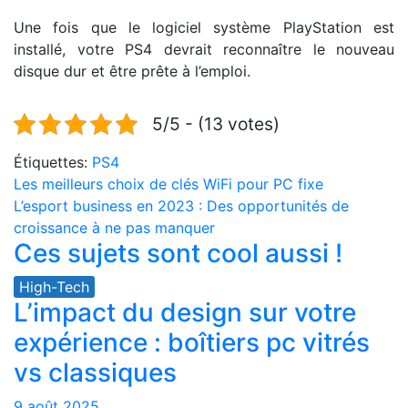
Une fois que le logiciel système PlayStation est
installé, votre PS4 devrait reconnaître le nouveau
disque dur et être prête à l’emploi.
5/5 - (13 votes)
Étiquettes:
PS4
Navigation
Les meilleurs choix de clés WiFi pour PC fixe
L’esport business en 2023 : Des opportunités de
de
croissance à ne pas manquer
Ces sujets sont cool aussi !
l’article
High-Tech
L’impact du design sur votre
expérience : boîtiers pc vitrés
vs classiques
9 août 2025