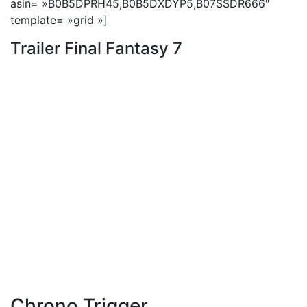
asin= »B0B5DPRH45,B0B5DXDYP5,B07SSDR666″
template= »grid »]
Trailer Final Fantasy 7
Chrono Trigger