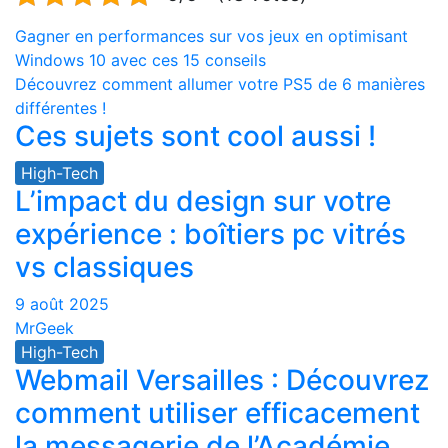
Navigation
Gagner en performances sur vos jeux en optimisant
Windows 10 avec ces 15 conseils
de
Découvrez comment allumer votre PS5 de 6 manières
l’article
différentes !
Ces sujets sont cool aussi !
High-Tech
L’impact du design sur votre
expérience : boîtiers pc vitrés
vs classiques
9 août 2025
MrGeek
High-Tech
Webmail Versailles : Découvrez
comment utiliser efficacement
la messagerie de l’Académie