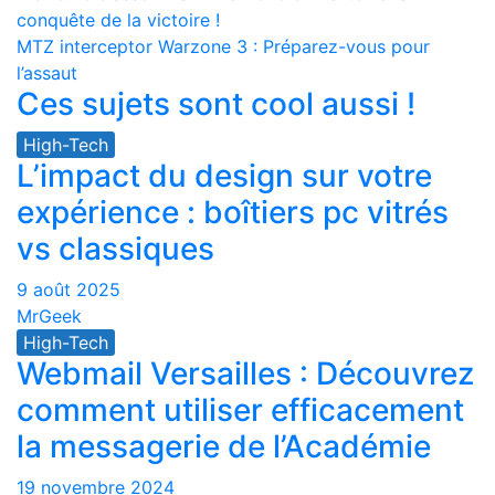
conquête de la victoire !
de
MTZ interceptor Warzone 3 : Préparez-vous pour
l’article
l’assaut
Ces sujets sont cool aussi !
High-Tech
L’impact du design sur votre
expérience : boîtiers pc vitrés
vs classiques
9 août 2025
MrGeek
High-Tech
Webmail Versailles : Découvrez
comment utiliser efficacement
la messagerie de l’Académie
19 novembre 2024