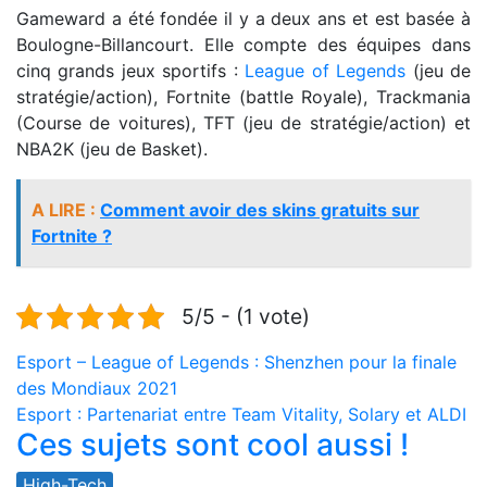
Gameward a été fondée il y a deux ans et est basée à
Boulogne-Billancourt. Elle compte des équipes dans
cinq grands jeux sportifs :
League of Legends
(jeu de
stratégie/action), Fortnite (battle Royale), Trackmania
(Course de voitures), TFT (jeu de stratégie/action) et
NBA2K (jeu de Basket).
A LIRE :
Comment avoir des skins gratuits sur
Fortnite ?
5/5 - (1 vote)
Navigation
Esport – League of Legends : Shenzhen pour la finale
des Mondiaux 2021
de
Esport : Partenariat entre Team Vitality, Solary et ALDI
Ces sujets sont cool aussi !
l’article
High-Tech