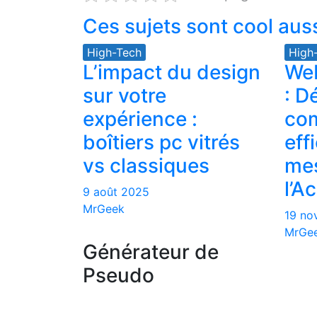
Ces sujets sont cool auss
High-Tech
High
L’impact du design
Web
sur votre
: D
expérience :
com
boîtiers pc vitrés
eff
vs classiques
mes
l’A
9 août 2025
MrGeek
19 no
MrGe
Générateur de
Pseudo