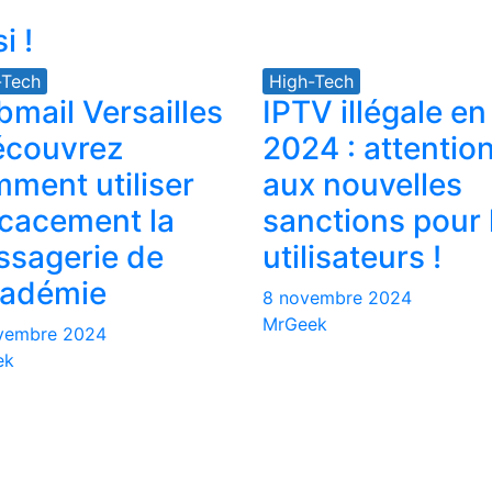
i !
-Tech
High-Tech
mail Versailles
IPTV illégale en
écouvrez
2024 : attentio
ment utiliser
aux nouvelles
icacement la
sanctions pour 
sagerie de
utilisateurs !
cadémie
8 novembre 2024
MrGeek
vembre 2024
ek