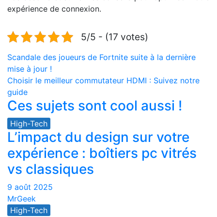
expérience de connexion.
5/5 - (17 votes)
Navigation
Scandale des joueurs de Fortnite suite à la dernière
mise à jour !
de
Choisir le meilleur commutateur HDMI : Suivez notre
l’article
guide
Ces sujets sont cool aussi !
High-Tech
L’impact du design sur votre
expérience : boîtiers pc vitrés
vs classiques
9 août 2025
MrGeek
High-Tech